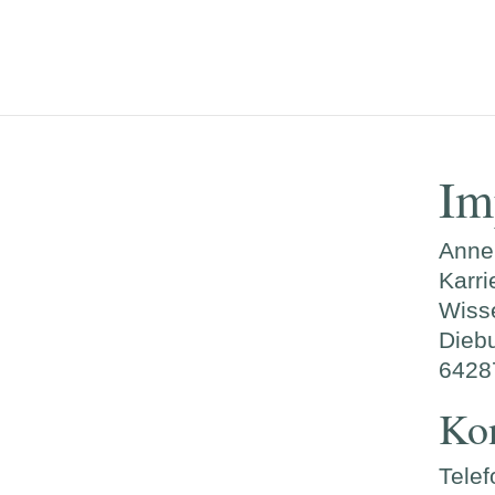
Im
Anne
Karri
Wisse
Dieb
6428
Ko
Tele