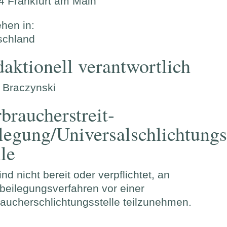
4 Frankfurt am Main
ehen in:
schland
aktionell verantwortlich
 Braczynski
braucher­streit­
legung/Universal­schlichtungs
lle
ind nicht bereit oder verpflichtet, an
tbeilegungsverfahren vor einer
aucherschlichtungsstelle teilzunehmen.