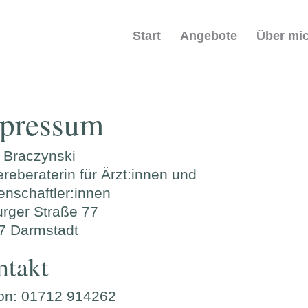
Start
Angebote
Über mi
pressum
 Braczynski
ereberaterin für Ärzt:innen und
nschaftler:innen
urger Straße 77
7 Darmstadt
ntakt
fon: 01712 914262