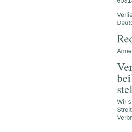
6031
Verli
Deut
Red
Anne
Ver
bei
ste
Wir s
Strei
Verbr