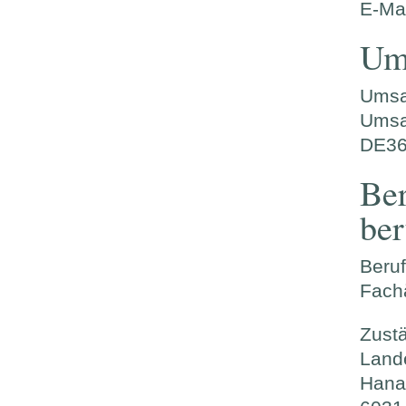
E-Ma
Um
Umsa
Umsa
DE36
Be
ber
Beru
Fachä
Zust
Land
Hana